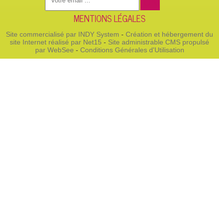
OK
votre
MENTIONS LÉGALES
adresse
Site commercialisé par INDY System
-
Création et hébergement du
site Internet réalisé par Net15
-
Site administrable CMS propulsé
par WebSee
-
Conditions Générales d'Utilisation
email
(obligatoire