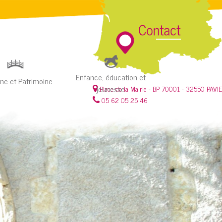
Enfance, éducation et
me et Patrimoine
jeunesse
Place de la Mairie - BP 70001 - 32550 PAVIE
05 62 05 25 46