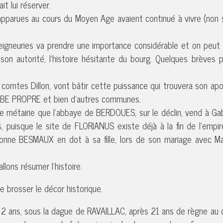
t lui réserver.
s apparues au cours du Moyen Age avaient continué à vivre (non
seigneuries va prendre une importance considérable et on peut a
n autorité, l’histoire hésitante du bourg. Quelques brèves p
 comtes Dillon, vont bâtir cette puissance qui trouvera son a
UBE PROPRE et bien d’autres communes.
e métairie que l’abbaye de BERDOUES, sur le déclin, vend à Ga
, puisque le site de FLORIANUS existe déjà à la fin de l’empir
N donne BESMAUX en dot à sa fille, lors de son mariage ave
lons résumer l’histoire.
 de brosser le décor historique.
ine 2 ans, sous la dague de RAVAILLAC, après 21 ans de règne au