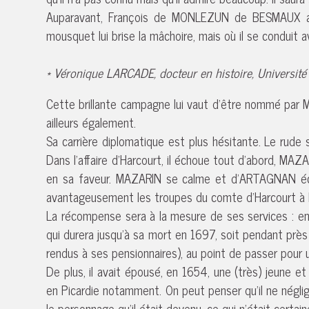
Auparavant, François de MONLEZUN de BESMAUX avai
mousquet lui brise la mâchoire, mais où il se conduit 
* Véronique LARCADE, docteur en histoire, Université 
Cette brillante campagne lui vaut d’être nommé par M
ailleurs également.
Sa carrière diplomatique est plus hésitante. Le rude
Dans l’affaire d’Harcourt, il échoue tout d’abord, M
en sa faveur. MAZARIN se calme et d’ARTAGNAN écrit 
avantageusement les troupes du comte d’Harcourt à la
La récompense sera à la mesure de ses services : en 1
qui durera jusqu’à sa mort en 1697, soit pendant près
rendus à ses pensionnaires), au point de passer pour
De plus, il avait épousé, en 1654, une (très) jeune et
en Picardie notamment. On peut penser qu’il ne négli
le personnage qu’il était devenu, ce qui n’était certain