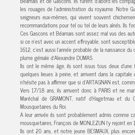
Béarnais et de Gascons. Ils furent d’abord les compa
les rouages de l’administration du royaume. Notre Ga
seigneurs eux-mêmes, qui vivent souvent chichement
recommandations pour tel ou tel de leurs aînés. Ils f
Ces Gascons et Béarnais sont assez mal vus des autres
si ce n’est avec un accent effroyable, sont susceptible
1612, c’est aussi l’année probable de la naissance
plume géniale d’Alexandre DUMAS.
Ils ont le même âge, ils sont issus tous deux d’une
quelques lieues à peine, et arrivent dans la capit
n’hésite pas à affirmer que si d’ARTAGNAN est, comme
Vers 17/18 ans, ils arrivent donc à PARIS et ne man
Maréchal de GRAMONT, natif d’Hagetmau et du Comt
Mousquetaires du Roi.
A leur arrivée ils sont probablement admis comme c
mousquetaires, François de MONLEZUN l’y rejoint en 
Ils ont 20 ans, et notre jeune BESMAUX, plus enc