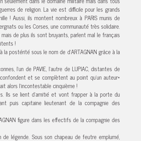
on seulement dans le domaine militaire mais dans tous
res de religion. La vie est difficile pour les grands
ille ! Aussi, ils montent nombreux à PARIS munis de
vergnats ou les Corses, une communauté très solidaire.
ais de plus ils sont bruyants, parlent mal le français
itents !
à la postérité sous le nom de d’ARTAGNAN grâce à la
nnes, l’un de PAVIE, l’autre de LUPIAC, distantes de
 confondent et se complètent au point qu’un auteur*
 alors l’incontestable cinquième !
 Ils se lient d’amitié et vont frapper à la porte du
ant puis capitaine lieutenant de la compagnie des
AGNAN figure dans les effectifs de la compagnie des
n de légende. Sous son chapeau de feutre emplumé,