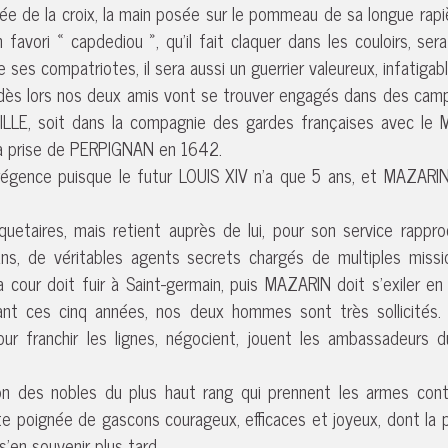
e de la croix, la main posée sur le pommeau de sa longue rapièr
 favori « capdediou », qu’il fait claquer dans les couloirs, se
es compatriotes, il sera aussi un guerrier valeureux, infatigabl
, dès lors nos deux amis vont se trouver engagés dans des cam
LLE, soit dans la compagnie des gardes françaises avec le 
 la prise de PERPIGNAN en 1642.
égence puisque le futur LOUIS XIV n’a que 5 ans, et MAZARIN de
taires, mais retient auprès de lui, pour son service rappr
ns, de véritables agents secrets chargés de multiples missi
a cour doit fuir à Saint-germain, puis MAZARIN doit s’exiler e
 ces cinq années, nos deux hommes sont très sollicités. 
our franchir les lignes, négocient, jouent les ambassadeurs d
on des nobles du plus haut rang qui prennent les armes contr
ette poignée de gascons courageux, efficaces et joyeux, dont la
s’en souvenir plus tard.