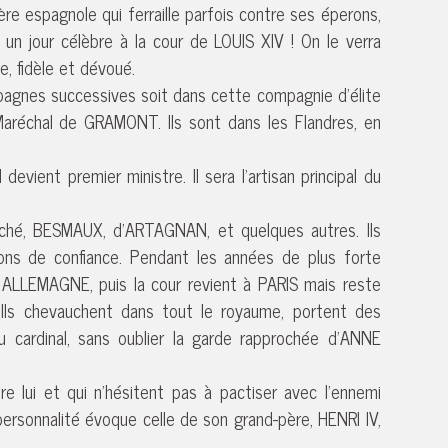
e espagnole qui ferraille parfois contre ses éperons,
ra un jour célèbre à la cour de LOUIS XIV ! On le verra
e, fidèle et dévoué.
pagnes successives soit dans cette compagnie d’élite
Maréchal de GRAMONT. Ils sont dans les Flandres, en
vient premier ministre. Il sera l’artisan principal du
oché, BESMAUX, d’ARTAGNAN, et quelques autres. Ils
ons de confiance. Pendant les années de plus forte
n ALLEMAGNE, puis la cour revient à PARIS mais reste
Ils chevauchent dans tout le royaume, portent des
u cardinal, sans oublier la garde rapprochée d’ANNE
e lui et qui n’hésitent pas à pactiser avec l’ennemi
 personnalité évoque celle de son grand-père, HENRI IV,